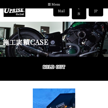
Menu
E
Mail
JP
N
CASE
施工実績
SOLD OUT