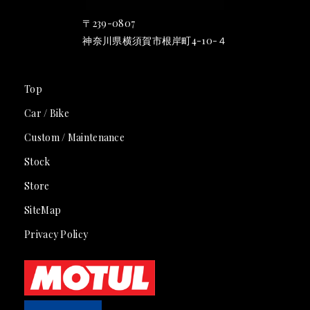
〒239-0807
神奈川県横須賀市根岸町4-10-４
Top
Car / Bike
Custom / Maintenance
Stock
Store
SiteMap
Privacy Policy